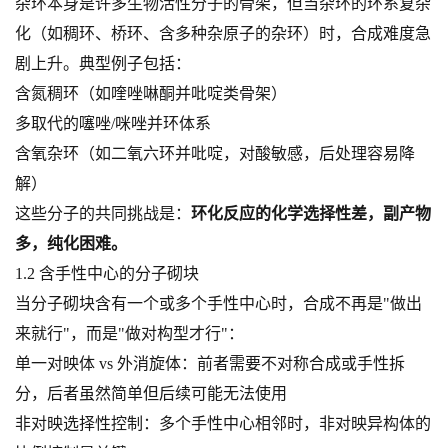
杂环本身是许多生物活性分子的骨架，但当杂环的环系复杂
化（如稠环、桥环、含多种杂原子的杂环）时，合成难度急
剧上升。典型例子包括：
含氮稠环（如喹唑啉酮并吡啶类骨架）
多取代的噻唑/咪唑并环体系
含氧杂环（如二氧六环并吡啶，对酸敏感，后处理容易降
解）
这些分子的共同挑战是：
环化反应的化学选择性差，副产物
多，纯化困难。
1.2 含手性中心的分子砌块
当分子砌块含有一个或多个手性中心时，合成不再是"做出
来就行"，而是"做对构型才行"：
单一对映体 vs 外消旋体：前者需要不对称合成或手性拆
分，后者虽然简单但后续可能无法使用
非对映选择性控制：多个手性中心相邻时，非对映异构体的