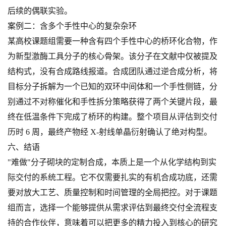
后续的偶联实验。
案例二：含多个手性中心的复杂杂环
某高校课题组需要一种含有四个手性中心的桥环化合物，作
为新型激酶工具分子的核心骨架。该分子在文献中仅被提及
结构式，没有合成路线报道。合成团队通过逆合成分析，将
目标分子拆解为一个已知的双环中间体和一个手性侧链，分
别通过不对称催化和手性拆分策略获得了两个关键片段，最
终在低温条件下完成了桥环的构建。整个项目从评估到交付
历时 6 周，最终产物经 X-射线单晶衍射确认了绝对构型。
六、结语
"难做"分子砌块的定制合成，本质上是一个从化学结构到实
际交付的系统工程。它不仅需要扎实的有机合成功底，还需
要对放大工艺、质量控制和时间管理的全局把控。对于课题
组而言，选择一个能够提供从需求评估到最终交付全流程支
持的合作伙伴，意味着可以把更多的精力投入到核心的研究