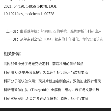
2021, 64(19): 14056-14078. DOI:
10.1021/acs.jmedchem.1c00728
上一篇：
曲妥珠单抗：靶向HER2的单抗，结构解析与科研应用
全指南
下一篇：
从单点到全域：KRAS 靶点的十年进化，你的实验该选
哪一种？
相关新闻：
高附加值小分子与毫克级定制：前沿科研的供给起点
科研用 Cy3-氨基荧光探针怎么选？标记应用与质控要点
科研分子砌块怎么用：现货片段加定制合成，双轨加速探针发现
科研用替尔泊肽（Tirzepatide）全解析：结构、表征与文献进展
科研实验室用 D-荧光素钾盐全解析：原理、应用与文献