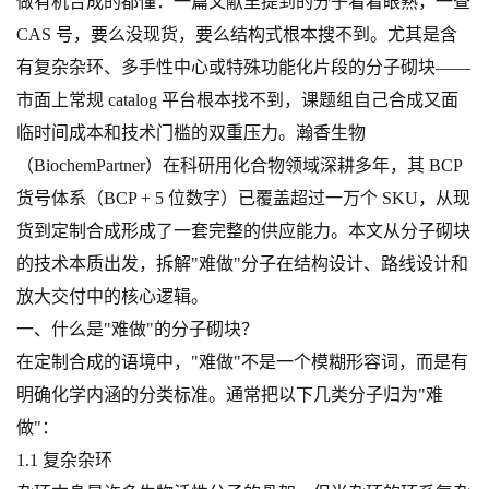
做有机合成的都懂：一篇文献里提到的分子看着眼熟，一查
CAS 号，要么没现货，要么结构式根本搜不到。尤其是含
有复杂杂环、多手性中心或特殊功能化片段的分子砌块——
市面上常规 catalog 平台根本找不到，课题组自己合成又面
临时间成本和技术门槛的双重压力。瀚香生物
（BiochemPartner）在科研用化合物领域深耕多年，其 BCP
货号体系（BCP + 5 位数字）已覆盖超过一万个 SKU，从现
货到定制合成形成了一套完整的供应能力。本文从分子砌块
的技术本质出发，拆解"难做"分子在结构设计、路线设计和
放大交付中的核心逻辑。
一、什么是"难做"的分子砌块？
在定制合成的语境中，"难做"不是一个模糊形容词，而是有
明确化学内涵的分类标准。通常把以下几类分子归为"难
做"：
1.1 复杂杂环