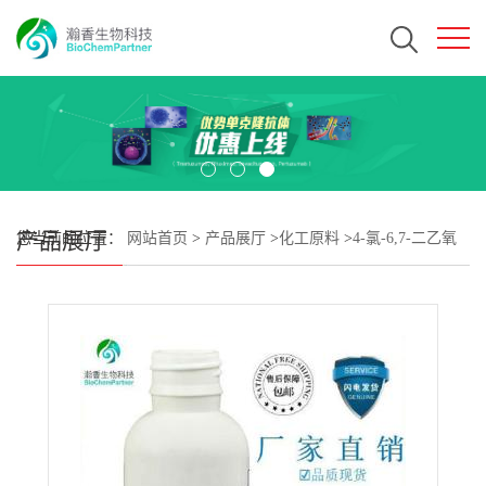
产品展厅
您当前的位置：
网站首页
>
产品展厅
>
化工原料
>
4-氯-6,7-二乙氧
基喹唑啉 CAS#162363-46-4 瀚香生物现货