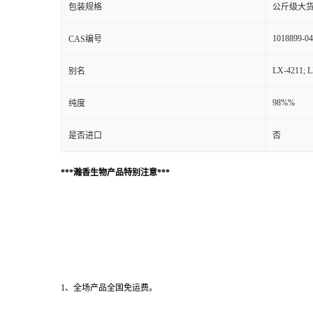
包装规格
公斤级大
1018899-04
CAS编号
LX-4211; 
别名
98%%
纯度
是否进口
否
***瀚香生物产品特别注意***
1、全场产品全国免运费。