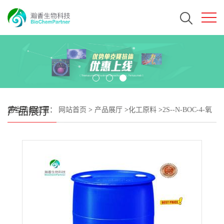
产品展厅
您当前的位置：
网站首页
>
产品展厅
>
化工原料
>
2S--N-BOC-4-氧
代-L-脯氨酸叔丁酯; N-BOC-4-氧代-L-脯氨酸叔丁酯 CAS#166410-
05-5 瀚香生物现货