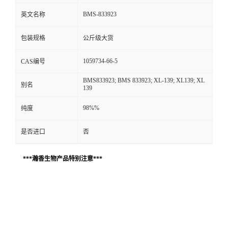
BMS-833923
英文名称
包装规格
公斤级大货
1059734-66-5
CAS编号
BMS833923; BMS 833923; XL-139; XL139; XL
别名
139
98%%
纯度
是否进口
否
***瀚香生物产品特别注意***