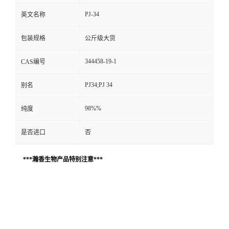
PJ-34
英文名称
包装规格
公斤级大货
344458-19-1
CAS编号
PJ34;PJ 34
别名
98%%
纯度
是否进口
否
***瀚香生物产品特别注意***