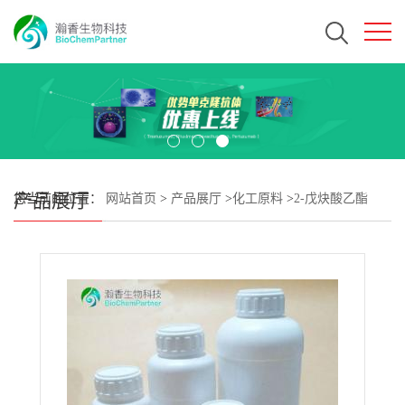
产品展厅
您当前的位置：
网站首页
>
产品展厅
>
化工原料
>
2-戊炔酸乙酯
CAS#55314-57-3 瀚香生物现货