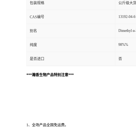
包装规格
公斤级大
13192-04-6
CAS编号
Dimethyl α-
别名
98%%
纯度
是否进口
否
***瀚香生物产品特别注意***
1、全场产品全国免运费。