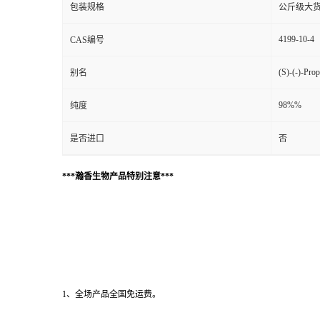
包装规格
公斤级大
4199-10-4
CAS编号
(S)-(-)-Pro
别名
98%%
纯度
是否进口
否
***瀚香生物产品特别注意***
1、全场产品全国免运费。