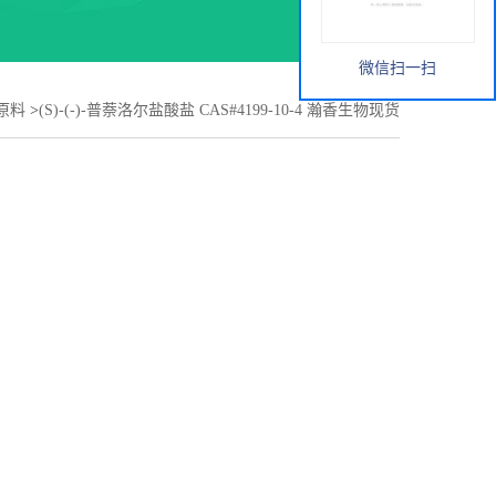
微信扫一扫
原料
>
(S)-(-)-普萘洛尔盐酸盐 CAS#4199-10-4 瀚香生物现货