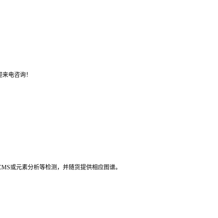
迎来电咨询！
LCMS或元素分析等检测，并随货提供相应图谱。