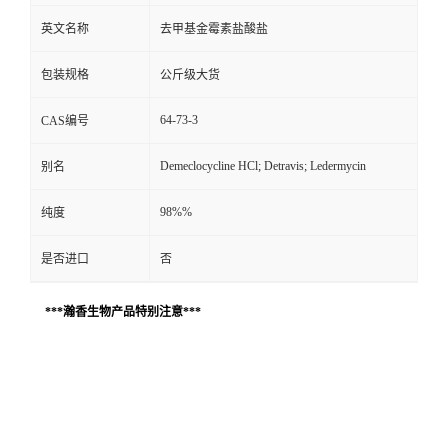
英文名称
去甲基金霉素盐酸盐
包装规格
公斤级大货
64-73-3
CAS编号
Demeclocycline HCl; Detravis; Ledermycin
别名
98%%
纯度
是否进口
否
***瀚香生物产品特别注意***