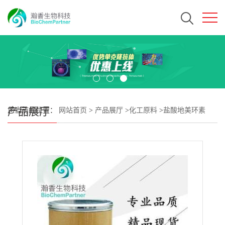
产品展厅
您当前的位置：
网站首页
>
产品展厅
>
化工原料
>
盐酸地美环素
CAS#64-73-3 瀚香生物现货