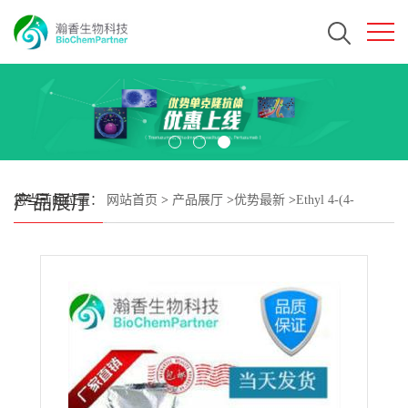
产品展厅
您当前的位置：
网站首页
>
产品展厅
>
优势最新
>
Ethyl 4-(4-
(4,4,5,5-tetramethyl-1,3,2-dioxaborolan-2-yl)phenyl)tetrahydro-2H-
pyran-4-carboxylateCAS#1423702-59-3 瀚香生物现货