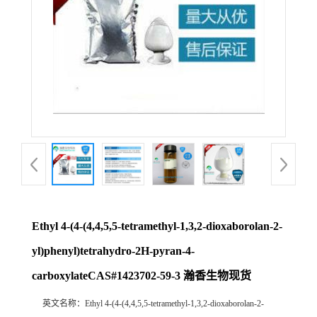
Ethyl 4-(4-(4,4,5,5-tetramethyl-1,3,2-dioxaborolan-2-
yl)phenyl)tetrahydro-2H-pyran-4-
carboxylateCAS#1423702-59-3 瀚香生物现货
英文名称：
Ethyl 4-(4-(4,4,5,5-tetramethyl-1,3,2-dioxaborolan-2-