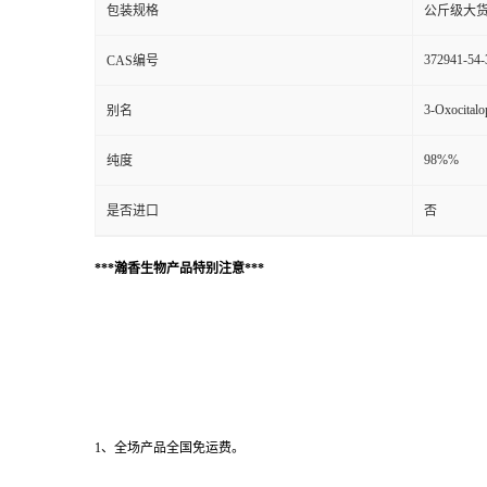
包装规格
公斤级大
372941-54-
CAS编号
3-Oxocitalo
别名
98%%
纯度
是否进口
否
***瀚香生物产品特别注意***
1、全场产品全国免运费。