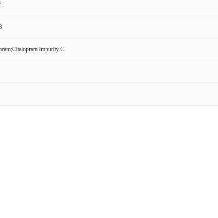
货
3
pram;Citalopram Impurity C