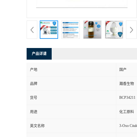
产品详请
产地
国产
品牌
瀚香生物
BCP34211
货号
用途
化工原料
3-Oxo Cita
英文名称