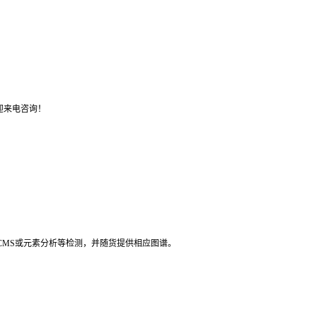
迎来电咨询！
LCMS或元素分析等检测，并随货提供相应图谱。