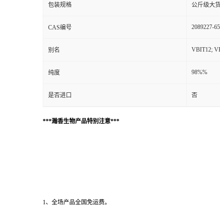
包装规格
公斤级大
2089227-65
CAS编号
VBIT12; V
别名
98%%
纯度
是否进口
否
***瀚香生物产品特别注意***
1、全场产品全国免运费。