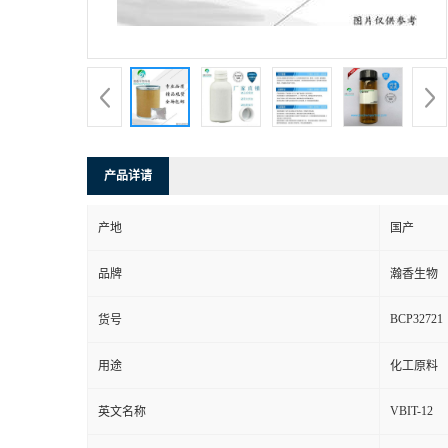
产品详请
产地
国产
品牌
瀚香生物
BCP32721
货号
用途
化工原料
VBIT-12
英文名称