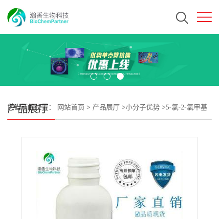
产品展厅
您当前的位置：
网站首页
>
产品展厅
>
小分子优势
>
5-氯-2-氯甲基
吡啶盐酸盐 CAS#124425-84-9 瀚香生物现货