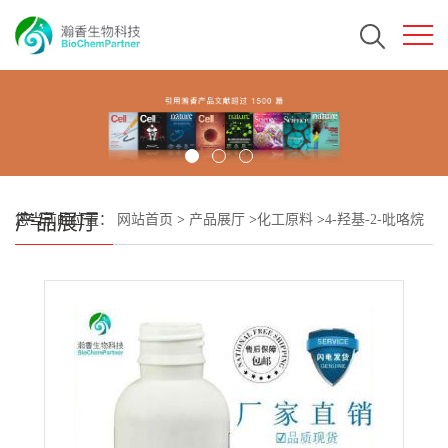
产品展厅
您当前的位置：
网站首页
>
产品展厅
>
化工原料
>
4-羟基-2-吡咯烷
酮 CAS#25747-41-5 瀚香生物现货