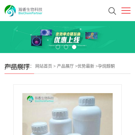
产品展厅
您当前的位置：
网站首页
>
产品展厅
>
优势最新
>
孕烷醇酮
CAS#128-20-1 瀚香生物现货