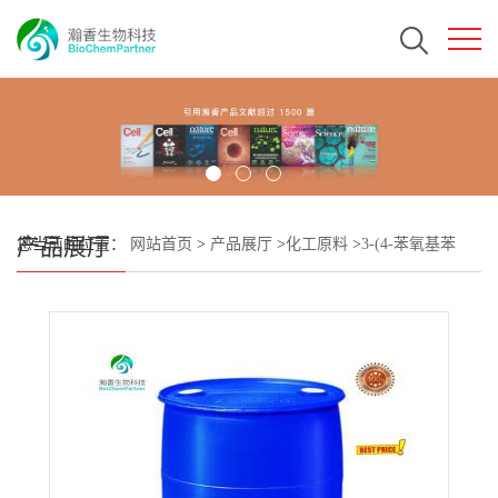
产品展厅
您当前的位置：
网站首页
>
产品展厅
>
化工原料
>
3-(4-苯氧基苯
基)-1H-吡唑并[3,4-d]嘧啶-4-胺;依鲁替尼中间体 CAS#330786-24-8 瀚
香生物现货