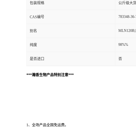
包装规格
公斤级大
783348-36-
CAS编号
MLN120B;
别名
98%%
纯度
是否进口
否
***瀚香生物产品特别注意***
1、全场产品全国免运费。