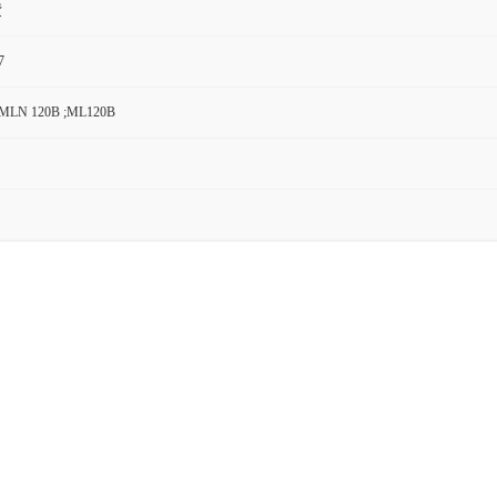
货
7
MLN 120B ;ML120B