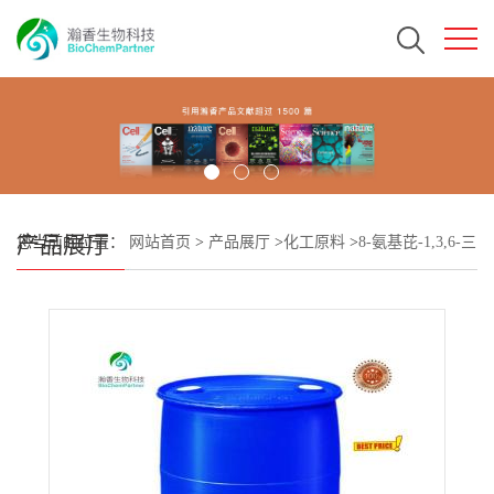
产品展厅
您当前的位置：
网站首页
>
产品展厅
>
化工原料
>
8-氨基芘-1,3,6-三
磺酸三钠盐 CAS#196504-57-1 瀚香生物现货