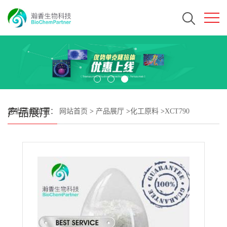
产品展厅
您当前的位置：
网站首页
>
产品展厅
>
化工原料
>
XCT790
CAS#725247-18-7 瀚香生物现货