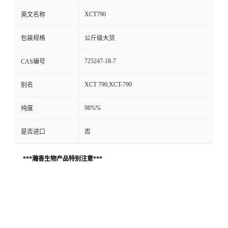
XCT790
英文名称
包装规格
公斤级大货
725247-18-7
CAS编号
XCT 790;XCT-790
别名
98%%
纯度
是否进口
否
***瀚香生物产品特别注意***