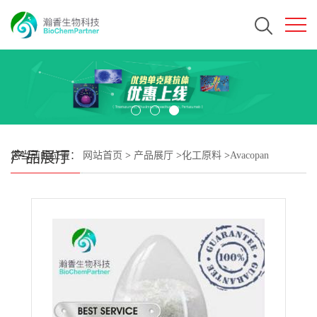
产品展厅
您当前的位置：
网站首页
>
产品展厅
>
化工原料
>
Avacopan
CAS#1346623-17-3 瀚香生物现货