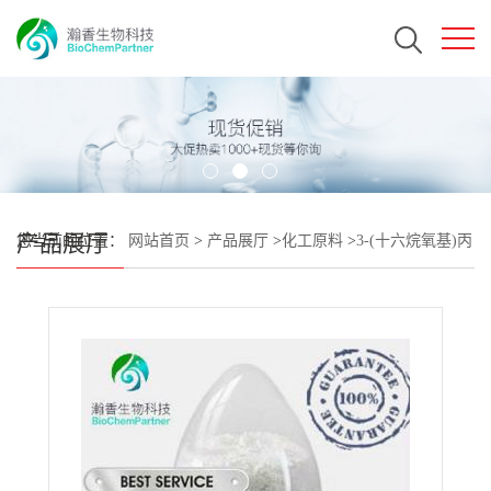
产品展厅
您当前的位置：
网站首页
>
产品展厅
>
化工原料
>
3-(十六烷氧基)丙
基二氢磷酸酯 CAS#87746-71-2 瀚香生物现货