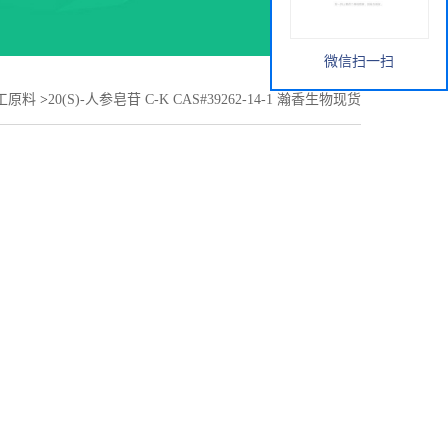
微信扫一扫
工原料
>
20(S)-人参皂苷 C-K CAS#39262-14-1 瀚香生物现货