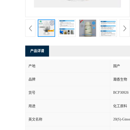
产品详请
产地
国产
品牌
瀚香生物
BCP30926
货号
用途
化工原料
20(S)-Gins
英文名称