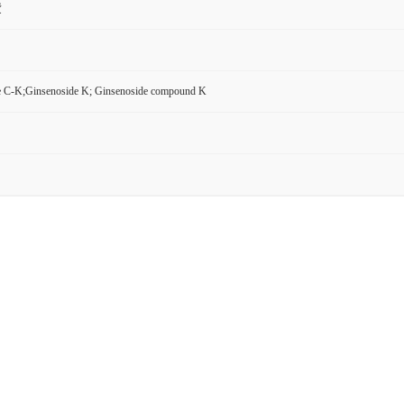
货
e C-K;Ginsenoside K; Ginsenoside compound K