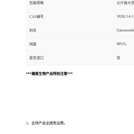
包装规格
公斤级大
39262-14-1
CAS编号
Ginsenosid
别名
98%%
纯度
是否进口
否
***瀚香生物产品特别注意***
1、全场产品全国免运费。