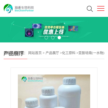
产品展厅
您当前的位置：
网站首页
>
产品展厅
>
化工原料
>
亚胺培南(一水物)
CAS#74431-23-5 瀚香生物现货