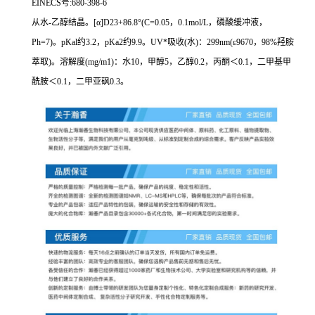
EINECS号:680-398-6
从水-乙醇结晶。[α]D23+86.8°(C=0.05，0.1mol/L，磷酸缓冲液，
Ph=7)。pKal约3.2，pKa2约9.9。UV*吸收(水)：299nm(ε9670，98%羟胺
萃取)。溶解度(mg/m1)：水10，甲醇5，乙醇0.2，丙酮＜0.1，二甲基甲
酰胺＜0.1，二甲亚砜0.3。