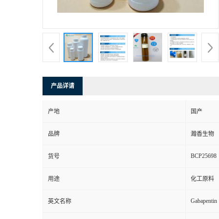
产品详请
产地
国产
品牌
瀚香生物
BCP25698
货号
用途
化工原料
Gabapentin
英文名称