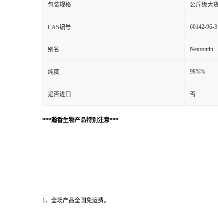
包装规格
公斤级大
60142-96-3
CAS编号
Neurontin
别名
98%%
纯度
是否进口
否
***瀚香生物产品特别注意***
1、全场产品全国免运费。