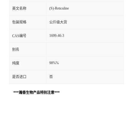
(S)-Reticuline
英文名称
包装规格
公斤级大货
1699-46-3
CAS编号
别名
98%%
纯度
是否进口
否
***瀚香生物产品特别注意***