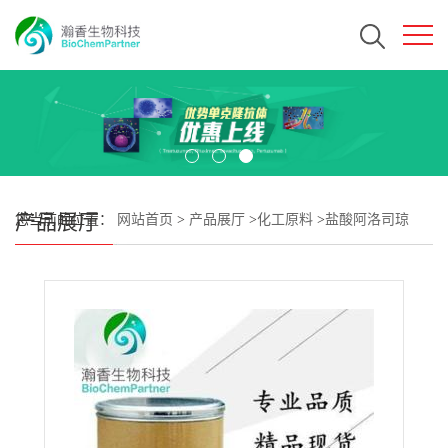
产品展厅
您当前的位置：
网站首页
>
产品展厅
>
化工原料
>
盐酸阿洛司琼
CAS#122852-69-1 瀚香生物现货