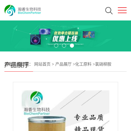
产品展厅
您当前的位置：
网站首页
>
产品展厅
>
化工原料
>
氯硝柳胺
CAS#50-65-7 瀚香生物现货