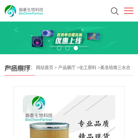
产品展厅
您当前的位置：
网站首页
>
产品展厅
>
化工原料
>
美洛培南三水合
物 CAS#119478-56-7 瀚香生物现货