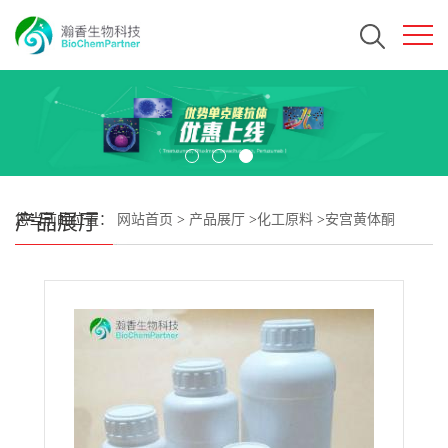
产品展厅
您当前的位置：
网站首页
>
产品展厅
>
化工原料
>
安宫黄体酮
CAS#71-58-9 瀚香生物现货