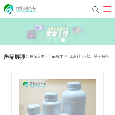
产品展厅
您当前的位置：
网站首页
>
产品展厅
>
化工原料
>
3-叔丁基-2-羟基
苯甲醛 CAS#24623-65-2 瀚香生物现货