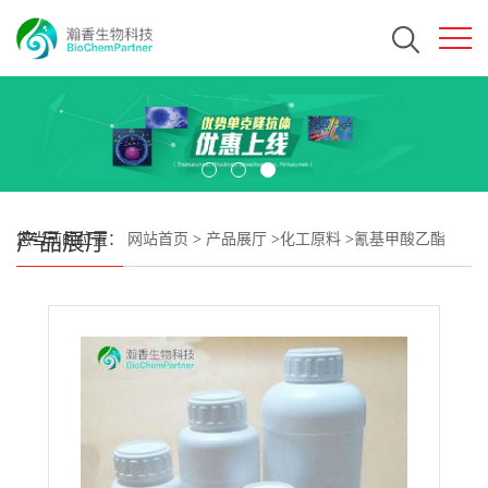
产品展厅
您当前的位置：
网站首页
>
产品展厅
>
化工原料
>
氰基甲酸乙酯
CAS#623-49-4 瀚香生物现货