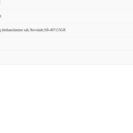
货
3
 diethanolamine salt; Revolade;SB-497115GR