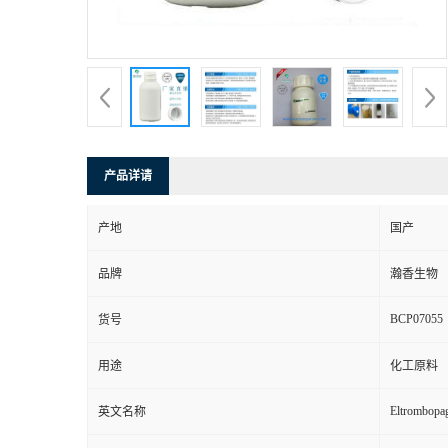
产品详请
产地
国产
品牌
瀚香生物
BCP07055
货号
用途
化工原料
Eltrombopa
英文名称