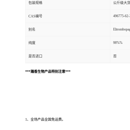
包装规格
公斤级大
496775-62-
CAS编号
Eltrombopag
别名
98%%
纯度
是否进口
否
***瀚香生物产品特别注意***
1、全场产品全国免运费。