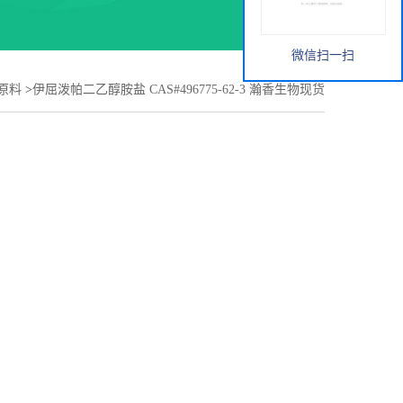
微信扫一扫
原料
>
伊屈泼帕二乙醇胺盐 CAS#496775-62-3 瀚香生物现货