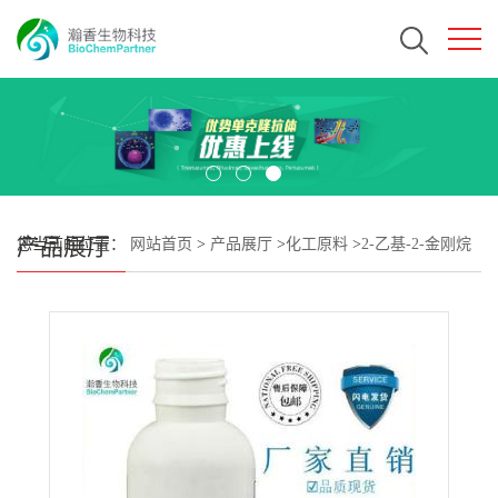
产品展厅
您当前的位置：
网站首页
>
产品展厅
>
化工原料
>
2-乙基-2-金刚烷
基甲基丙烯酸酯 CAS#209982-56-9 瀚香生物现货