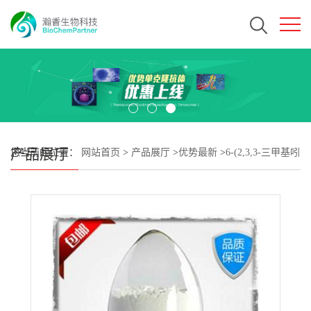
产品展厅
您当前的位置：
网站首页
>
产品展厅
>
优势最新
>
6-(2,3,3-三甲基吲
哚-1-鎓-2-基)己酸溴化物CAS#171429-43-9 瀚香生物现货