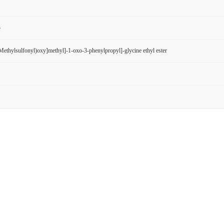
3
Methylsulfonyl)oxy]methyl]-1-oxo-3-phenylpropyl]-glycine ethyl ester