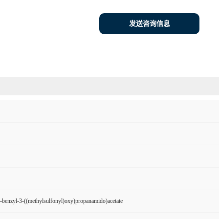
发送咨询信息
2-benzyl-3-((methylsulfonyl)oxy)propanamido)acetate