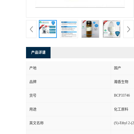
产品详请
产地
国产
品牌
瀚香生物
BCP33746
货号
用途
化工原料
(S)-Ethyl 2-(
英文名称