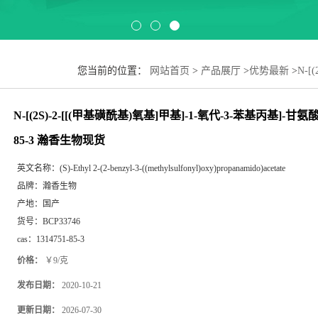
您当前的位置：
网站首页
>
产品展厅
>
优势最新
>
N-[
乙酯CAS#1314751-85-3 瀚香生物现货
N-[(2S)-2-[[(甲基磺酰基)氧基]甲基]-1-氧代-3-苯基丙基]-甘氨酸
85-3 瀚香生物现货
英文名称：
(S)-Ethyl 2-(2-benzyl-3-((methylsulfonyl)oxy)propanamido)acetate
品牌：
瀚香生物
产地：
国产
货号：
BCP33746
cas：
1314751-85-3
价格：
￥9/克
发布日期：
2020-10-21
更新日期：
2026-07-30