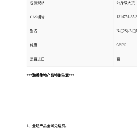
包装规格
公斤级大货
1314751-85-
CAS编号
N-[(2S)-2-[[(
别名
98%%
纯度
是否进口
否
***瀚香生物产品特别注意***
1、全场产品全国免运费。