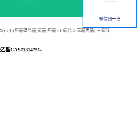
微信扫一扫
(2S)-2-[[(甲基磺酰基)氧基]甲基]-1-氧代-3-苯基丙基]-甘氨酸
乙酯CAS#1314751-