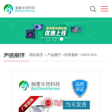
产品展厅
您当前的位置：
网站首页
>
产品展厅
>
优势最新
>
SR59230A
oxalateCAS#174689-39-5 瀚香生物现货