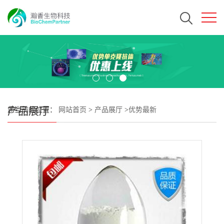
产品展厅
您当前的位置：
网站首页
>
产品展厅
>
优势最新
>
ParimifasorCAS#1796641-10-5 瀚香生物现货