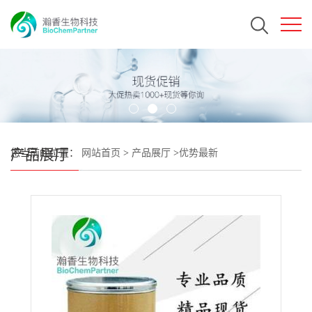
产品展厅
您当前的位置：
网站首页
>
产品展厅
>
优势最新
>
EOAI3402143CAS#1699750-95-2 瀚香生物现货