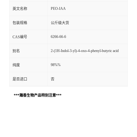
PEO-IAA
英文名称
包装规格
公斤级大货
6266-66-6
CAS编号
2-(1H-Indol-3-yl)-4-oxo-4-phenyl-butyric acid
别名
98%%
纯度
是否进口
否
***瀚香生物产品特别注意***