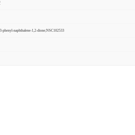
货
3-phenyl-naphthalene-1,2-dione;NSC102533