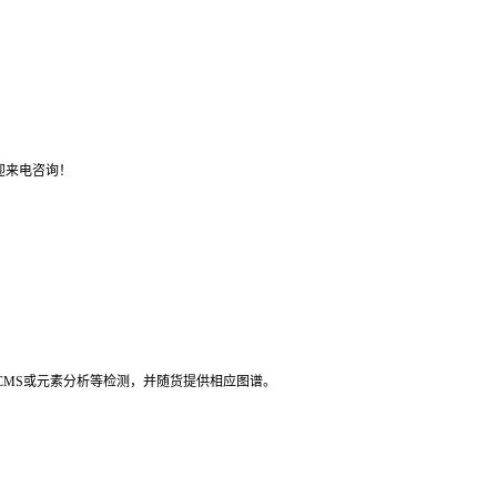
迎来电咨询！
LCMS或元素分析等检测，并随货提供相应图谱。