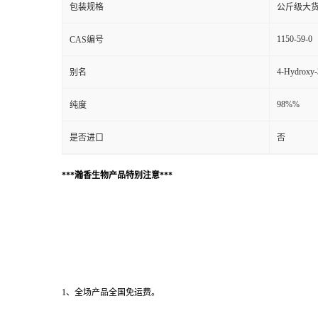
包装规格
公斤级大
1150-59-0
CAS编号
4-Hydroxy-
别名
98%%
纯度
是否进口
否
***瀚香生物产品特别注意***
1、全场产品全国免运费。