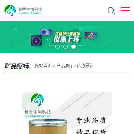
产品展厅
您当前的位置：
网站首页
>
产品展厅
>
优势最新
>
DBPR108CAS#1186426-66-3 瀚香生物现货