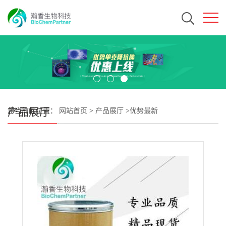
产品展厅
您当前的位置：
网站首页
>
产品展厅
>
优势最新
>
GSK8612CAS#2361659-62-1 瀚香生物现货