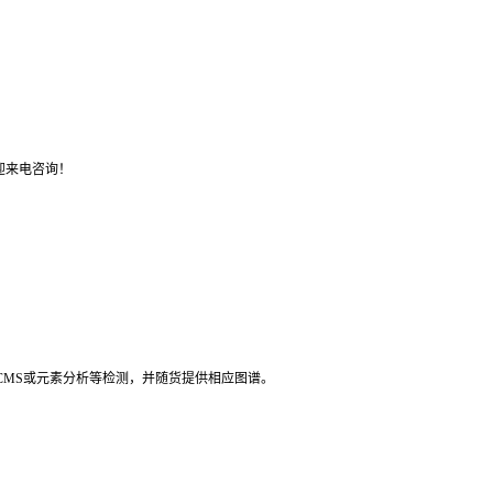
迎来电咨询！
LCMS或元素分析等检测，并随货提供相应图谱。