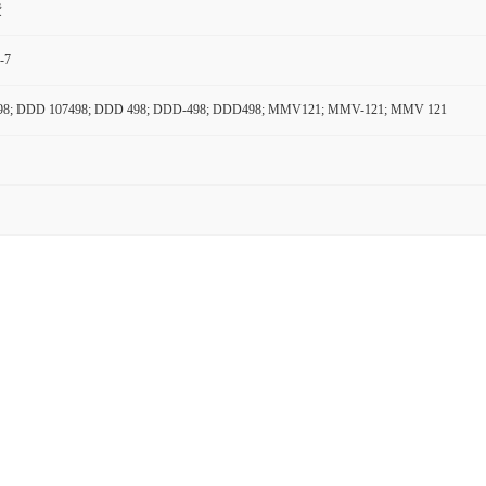
货
-7
8; DDD 107498; DDD 498; DDD-498; DDD498; MMV121; MMV-121; MMV 121