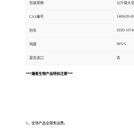
包装规格
公斤级大
1469439-69
CAS编号
DDD-10749
别名
98%%
纯度
是否进口
否
***瀚香生物产品特别注意***
1、全场产品全国免运费。