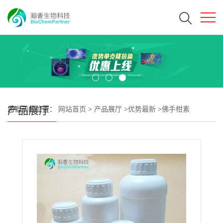
产品展厅
您当前的位置：
网站首页
>
产品展厅
>
优势最新
>
佛手柑素
CAS#7380-40-7 瀚香生物现货