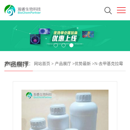
产品展厅
您当前的位置：
网站首页
>
产品展厅
>
优势最新
>
N-去甲基克拉霉
素CAS#101666-68-6 瀚香生物现货