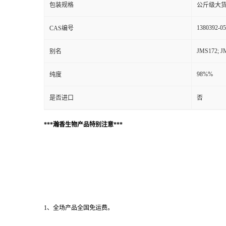
包装规格
公斤级大
1380392-05
CAS编号
JMS172; JM
别名
98%%
纯度
是否进口
否
***瀚香生物产品特别注意***
1、全场产品全国免运费。