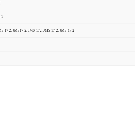
货
-1
S 17 2; JMS17-2; JMS-172; JMS 17-2; JMS-17 2