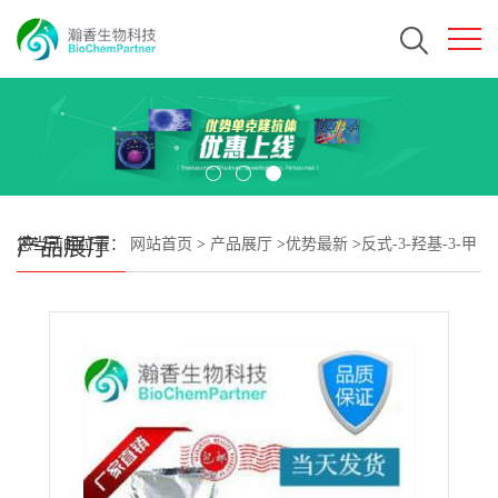
产品展厅
您当前的位置：
网站首页
>
产品展厅
>
优势最新
>
反式-3-羟基-3-甲
基环丁烷羧酸CAS#1314970-28-9 瀚香生物现货