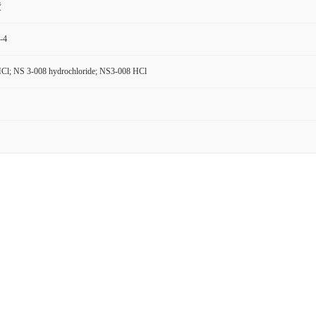
货
-4
Cl; NS 3-008 hydrochloride; NS3-008 HCl