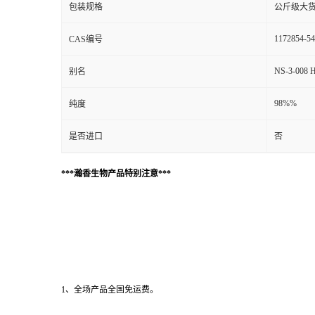
包装规格
公斤级大
1172854-54
CAS编号
NS-3-008 H
别名
98%%
纯度
是否进口
否
***瀚香生物产品特别注意***
1、全场产品全国免运费。