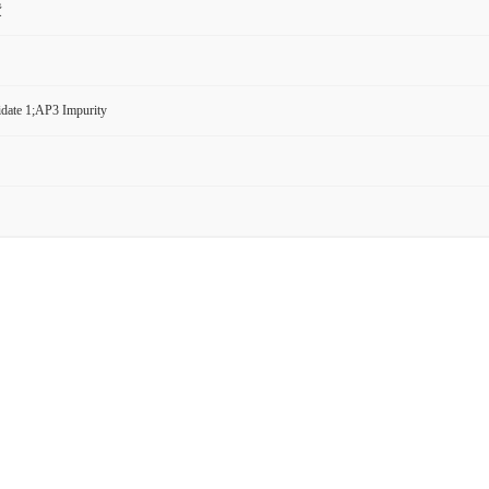
货
date 1;AP3 Impurity