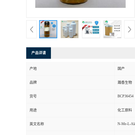
产品详请
产地
国产
品牌
瀚香生物
BCP36454
货号
用途
化工原料
N-Me-L-Ala
英文名称